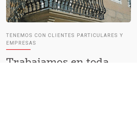
TENEMOS CON CLIENTES PARTICULARES Y
EMPRESAS
Trabajamos en toda
Galicia
Gracias a los muchos años de experiencia de los
profesionales que formamos el equipo de
Aluminios
Conpeal
ofrecemos nuestros servicios y trabajos a todo
tipo de clientes, ya sean particulares y empresas.
Además, a pesar de que nuestras instalaciones se
encuentran en la localidad de Teo, muy próxima a Santiago